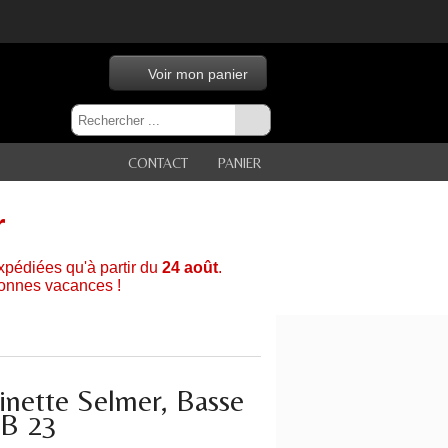
Voir mon panier
CONTACT
PANIER
r
xpédiées qu'à partir du
24 août
.
bonnes vacances !
inette Selmer, Basse
B 23