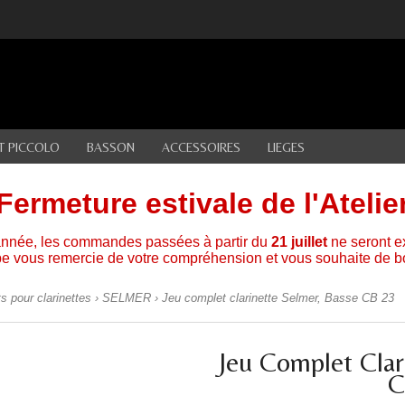
ET PICCOLO
BASSON
ACCESSOIRES
LIEGES
Fermeture estivale de l'Atelie
'année, les commandes passées à partir du
21 juillet
ne seront e
pe vous remercie de votre compréhension et vous souhaite de 
s pour clarinettes
›
SELMER
› Jeu complet clarinette Selmer, Basse CB 23
Jeu Complet Clar
C