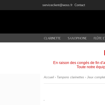
serviceclient@woss.fr
Contact
CLARINETTE
SAXOPHONE
FLÛTE 
En raison des congés de fin d
Toute notre équi
Accueil
›
Tampons clarinettes
›
Jeux complet